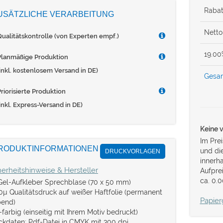
Rabat
USÄTZLICHE VERARBEITUNG
Netto
Qualitätskontrolle (von Experten empf.)
19.0
Planmäßige Produktion
(inkl. kostenlosem Versand in DE)
Gesam
riorisierte Produktion
inkl. Express-Versand in DE)
Keine 
Im Prei
RODUKTINFORMATIONEN
und di
DRUCKVORLAGEN
innerh
herheitshinweise & Hersteller
Aufpre
ca. 0.0
Gel-Aufkleber Sprechblase (70 x 50 mm)
0µ Qualitätsdruck auf weißer Haftfolie (permanent
Papier
bend)
farbig (einseitig mit Ihrem Motiv bedruckt)
ckdaten: Pdf-Datei in CMYK mit 300 dpi