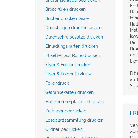
End
Broschüren drucken
Dat
Min
Bücher drucken lassen
Hal
Druckbogen drucken lassen
Mat
isoc
Durchschreibesätze drucken
Die
Einladungskarten drucken
Dru
der
Etiketten auf Rolle drucken
Lich
Flyer & Folder drucken
Bitt
Flyer & Folder Exklusiv
an.
Foliendruck
Sie 
Getränkekarten drucken
Hohlkammerplakate drucken
Kalender bedrucken
R
Loseblattsammlung drucken
Ver
Ordner bedrucken
Zuo
Ref