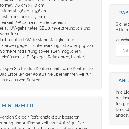
format: 7,0 cm x 5,0 cm
enformat: 7,6 cm x 5,6 cm
RAB
destlinienstärke: 0,3 mm
tbarkeit: 3-5 Jahre im Außenbereich
Sie ha
erial: UV-gehärtetes GEL (umweltfreundlich und
bitte hi
yanatfrei)
 Lichtechtheit (Widerstandsfähigkeit der
Gutsch
ckfarben gegen Lichteinwirkung) ist abhängig von
 Sonneneinstrahlung sowie allen möglichen
teinflüssen (z. B. Spiegel, Reflektoren, Lichter).
e legen Sie für den Konturschnitt keine Konturlinie
 Das Erstellen der Konturlinie übernehmen wir für
als exklusiven Service.
ANG
Ihre L
bei Ihn
fristge
EFERENZFELD
Druckd
angest
wenden Sie den Referenztext zur besseren
rdnung und Auffindbarkeit Ihrer Aufträge. Der
erenztext wird auf Rechnungen, Lieferscheinen,