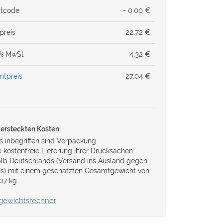
- 0,00 €
tcode
22,72
€
preis
4,32
€
0% MwSt
27,04
€
tpreis
versteckten Kosten:
s inbegriffen sind Verpackung
e kostenfreie Lieferung Ihrer Drucksachen
alb Deutschlands (Versand ins Ausland gegen
is) mit einem geschätzten Gesamtgewicht von
07 kg.
gewichtsrechner