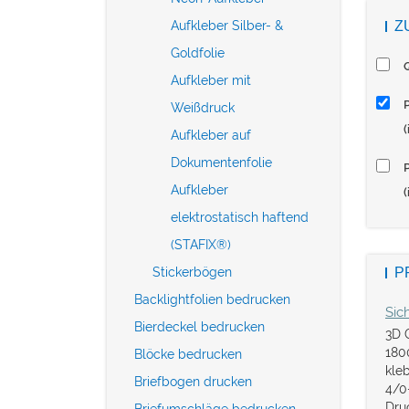
Aufkleber Silber- &
Z
Goldfolie
Aufkleber mit
Weißdruck
Aufkleber auf
Dokumentenfolie
P
Aufkleber
(
elektrostatisch haftend
(STAFIX®)
Stickerbögen
P
Backlightfolien bedrucken
Sic
Bierdeckel bedrucken
3D 
180
Blöcke bedrucken
kle
Briefbogen drucken
4/0-
Dru
Briefumschläge bedrucken