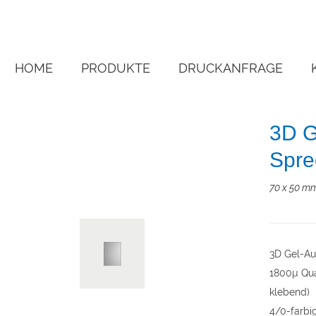
HOME
PRODUKTE
DRUCKANFRAGE
3D G
Spre
70 x 50 mm
3D Gel-Au
1800µ Qua
klebend)
4/0-farbig