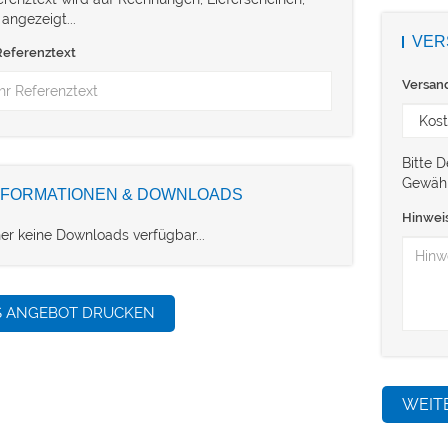
 angezeigt...
VER
Referenztext
Versan
Bitte 
Gewähr
NFORMATIONEN & DOWNLOADS
Hinwei
her keine Downloads verfügbar...
S ANGEBOT DRUCKEN