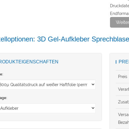
Druckdate
Endformat
Datenform
Weite
Mindestli
Haltbarke
elloptionen: 3D Gel-Aufkleber Sprechblas
Material:
isocyanatf
Die Licht
RODUKTEIGENSCHAFTEN
PRE
gegen Lic
e:
Sonnenein
Preis
(z. B. Spie
Verar
age:
Bitte lege
Zusat
Das Erstel
exklusiven
Vers
Bezah