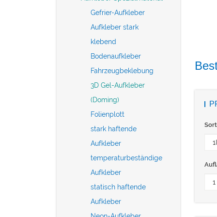
Gefrier-Aufkleber
Aufkleber stark
klebend
Bodenaufkleber
Best
Fahrzeugbeklebung
3D Gel-Aufkleber
(Doming)
P
Folienplott
Sort
stark haftende
Aufkleber
temperaturbeständige
Aufl
Aufkleber
statisch haftende
Aufkleber
Neon-Aufkleber